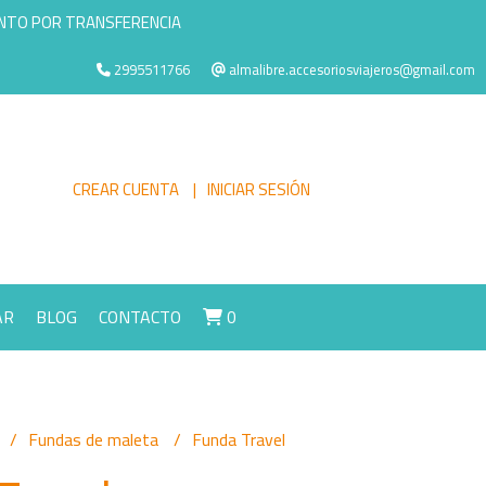
ENTO POR TRANSFERENCIA
2995511766
almalibre.accesoriosviajeros@gmail.com
CREAR CUENTA
INICIAR SESIÓN
AR
BLOG
CONTACTO
0
Fundas de maleta
Funda Travel