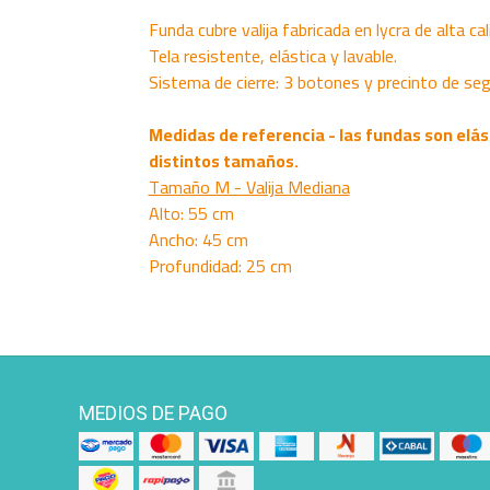
Funda cubre valija fabricada en lycra de alta cal
Tela resistente, elástica y lavable.
Sistema de cierre: 3 botones y precinto de seg
Medidas de referencia - las fundas son elás
distintos tamaños.
Tamaño M - Valija Mediana
Alto: 55 cm
Ancho: 45 cm
Profundidad: 25 cm
MEDIOS DE PAGO