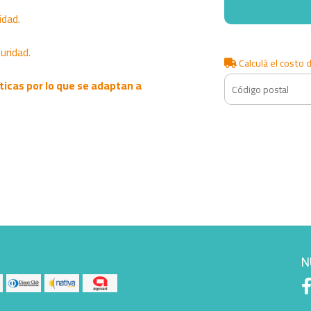
idad.
uridad.
Calculá el costo 
ticas por lo que se adaptan a
N