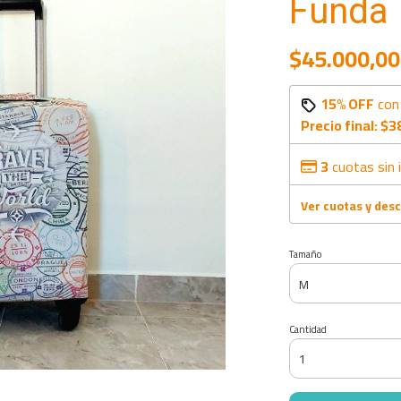
Funda 
$45.000,00
15% OFF
co
Precio final:
$3
3
cuotas sin 
Ver cuotas y des
Tamaño
Cantidad