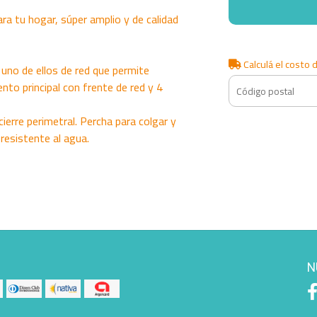
ra tu hogar, súper amplio y de calidad
Calculá el costo 
, uno de ellos de red que permite
nto principal con frente de red y 4
erre perimetral. Percha para colgar y
resistente al agua.
N