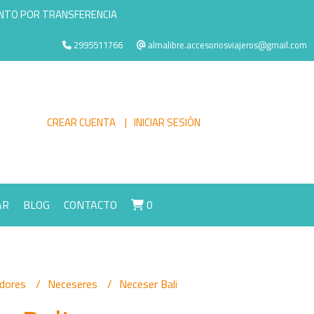
ENTO POR TRANSFERENCIA
2995511766
almalibre.accesoriosviajeros@gmail.com
CREAR CUENTA
INICIAR SESIÓN
AR
BLOG
CONTACTO
0
adores
Neceseres
Neceser Bali