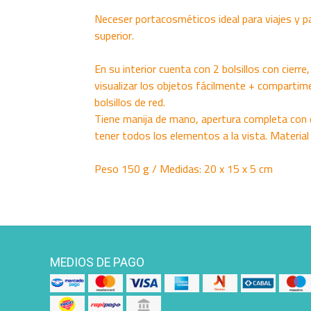
Neceser portacosméticos ideal para viajes y pa
superior.
En su interior cuenta con 2 bolsillos con cierre
visualizar los objetos fácilmente + compartime
bolsillos de red.
Tiene manija de mano, apertura completa con ci
tener todos los elementos a la vista. Material 
Peso 150 g / Medidas: 20 x 15 x 5 cm
MEDIOS DE PAGO