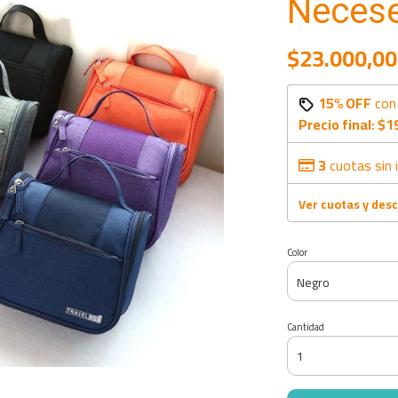
Necese
$23.000,00
15% OFF
co
Precio final:
$1
3
cuotas sin 
Ver cuotas y des
Color
Cantidad